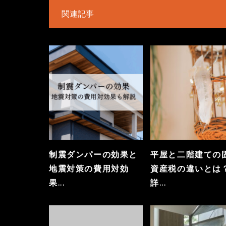
関連記事
制震ダンパーの効果と
平屋と二階建ての
地震対策の費用対効
資産税の違いとは
果...
詳...