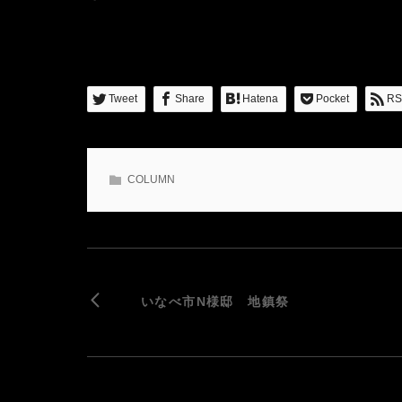
Tweet
Share
Hatena
Pocket
RS
COLUMN
いなべ市N様邸 地鎮祭