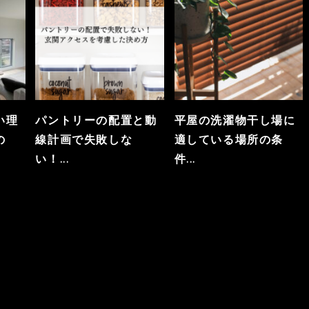
い理
パントリーの配置と動
平屋の洗濯物干し場に
の
線計画で失敗しな
適している場所の条
い！...
件...