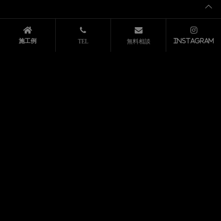
〒514-0102
三重県津市栗真町屋町480-1
アクセス方法
TEL.
059-233-5105
FAX.059-233-5106
営業時間:10:00 - 19:00
定休日:水・木曜日・夏季・年末年始