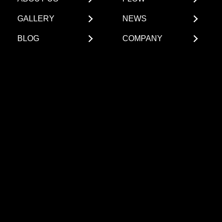
GALLERY
NEWS
BLOG
COMPANY
COLUMN
CONTACT
〒510-0822 三重県四日市市芝田一丁目1-6 ザ・グレイ
スビル1B
アクセス方法
チェックハウスプラス 四日市スタジオ
TEL.
059-327-7181
FAX.059-327-7182
営業時間：10:00 - 19:00
定休日：水曜日・年末年始・夏季休業