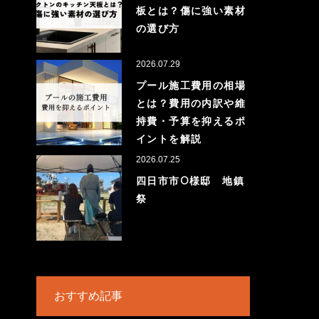
板とは？傷に強い素材
の選び方
2026.07.29
プール施工費用の相場
とは？費用の内訳や維
持費・予算を抑えるポ
イントを解説
2026.07.25
四日市市O様邸 地鎮
祭
おすすめ記事