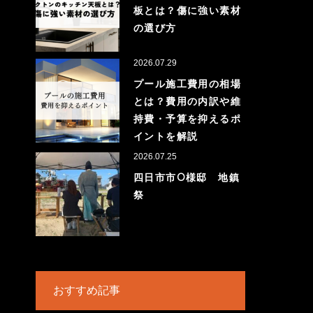
板とは？傷に強い素材
の選び方
2026.07.29
プール施工費用の相場
とは？費用の内訳や維
持費・予算を抑えるポ
イントを解説
2026.07.25
四日市市O様邸 地鎮
祭
おすすめ記事